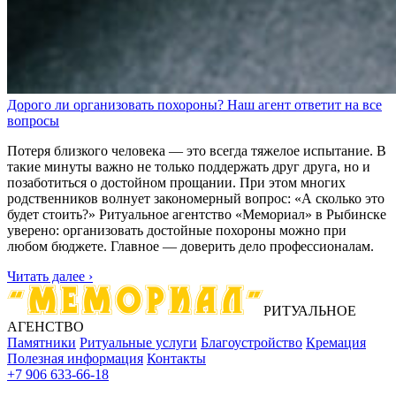
Дорого ли организовать похороны? Наш агент ответит на все
вопросы
Потеря близкого человека — это всегда тяжелое испытание. В
такие минуты важно не только поддержать друг друга, но и
позаботиться о достойном прощании. При этом многих
родственников волнует закономерный вопрос: «А сколько это
будет стоить?» Ритуальное агентство «Мемориал» в Рыбинске
уверено: организовать достойные похороны можно при
любом бюджете. Главное — доверить дело профессионалам.
Читать далее ›
РИТУАЛЬНОЕ
АГЕНСТВО
Памятники
Ритуальные услуги
Благоустройство
Кремация
Полезная информация
Контакты
+7 906 633-66-18